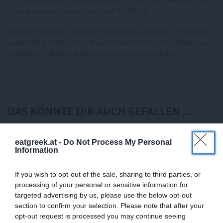
es zu einem seltenen Geschenk der Natur.
Entdecken Sie den exquisiten Geschmack von HERMIONE Single
Estate Extra Virgin Olive Oil und bereichern Sie Ihre kulinarischen
Kreationen mit diesem Olivenöl von höchster Qualität!
DAS KÖNNTE DIR AUCH GEFALLEN …
eatgreek.at -
Do Not Process My Personal
-20%
Information
If you wish to opt-out of the sale, sharing to third parties, or
processing of your personal or sensitive information for
targeted advertising by us, please use the below opt-out
section to confirm your selection. Please note that after your
opt-out request is processed you may continue seeing