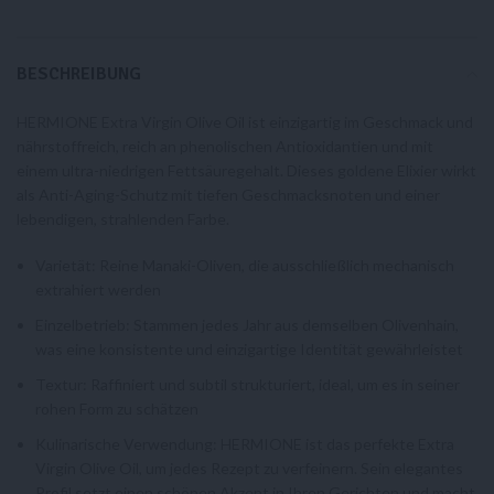
BESCHREIBUNG
HERMIONE Extra Virgin Olive Oil ist einzigartig im Geschmack und
nährstoffreich, reich an phenolischen Antioxidantien und mit
einem ultra-niedrigen Fettsäuregehalt. Dieses goldene Elixier wirkt
als Anti-Aging-Schutz mit tiefen Geschmacksnoten und einer
lebendigen, strahlenden Farbe.
Varietät: Reine Manaki-Oliven, die ausschließlich mechanisch
extrahiert werden
Einzelbetrieb: Stammen jedes Jahr aus demselben Olivenhain,
was eine konsistente und einzigartige Identität gewährleistet
Textur: Raffiniert und subtil strukturiert, ideal, um es in seiner
rohen Form zu schätzen
Kulinarische Verwendung: HERMIONE ist das perfekte Extra
Virgin Olive Oil, um jedes Rezept zu verfeinern. Sein elegantes
Profil setzt einen schönen Akzent in Ihren Gerichten und macht