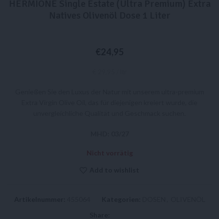
HERMIONE Single Estate (Ultra Premium) Extra
Natives Olivenöl Dose 1 Liter
€
24,95
€ 29,95 / ltr
Genießen Sie den Luxus der Natur mit unserem ultra-premium
Extra Virgin Olive Oil, das für diejenigen kreiert wurde, die
unvergleichliche Qualität und Geschmack suchen.
MHD: 03/27
Nicht vorrätig
Add to wishlist
Artikelnummer:
455064
Kategorien:
DOSEN
,
OLIVENÖL
Share: