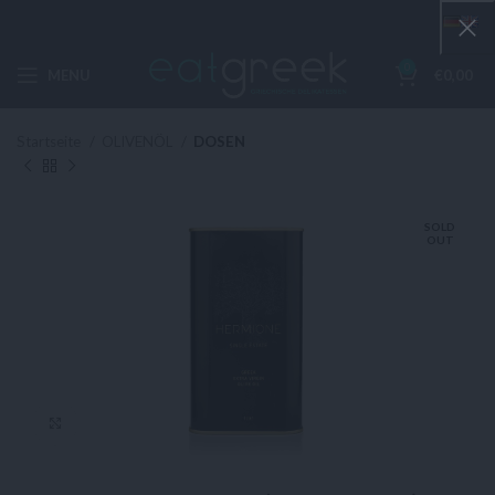
0
MENU
€
0,00
Startseite
OLIVENÖL
DOSEN
SOLD
OUT
Click to enlarge