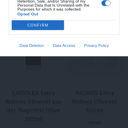
Retention, Sale, and/or Sharing of my
Personal Data that Is Unrelated with the
Purposes for which it was collected.
SOLD
Opted Out
OUT
CONFIRM
TIPP
Data Deletion
Data Access
Privacy Policy
LADOLEA Extra
PATHOS Extra
Natives Olivenöl aus
Natives Olivenöl
der Magiritiki Olive
500ml
500ml
€
49,95