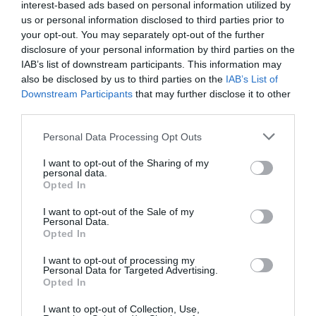
interest-based ads based on personal information utilized by
us or personal information disclosed to third parties prior to
your opt-out. You may separately opt-out of the further
disclosure of your personal information by third parties on the
IAB’s list of downstream participants. This information may
also be disclosed by us to third parties on the
IAB’s List of
Assyrtiko – Skouras
HG Extra Natives
Downstream Participants
that may further disclose it to other
2021 750ml
Olivenöl (blaue
third parties.
Glasflasche) –
Personal Data Processing Opt Outs
€
8,95
Limited Edition
€ 19,93 / ltr
I want to opt-out of the Sharing of my
500ml
personal data.
HÖHERE VERSANDKOSTEN IN DIE USA
Opted In
IN DEN WARENKORB
AUFGRUND NEUER ZOLLBESTIMMUNGEN
€
15,95
€
19,95
I want to opt-out of the Sale of my
Personal Data.
€ 29,90 / lt
Opted In
IN DEN WARENKORB
I want to opt-out of processing my
Personal Data for Targeted Advertising.
Opted In
ÄHNLICHE PRODUKTE
I want to opt-out of Collection, Use,