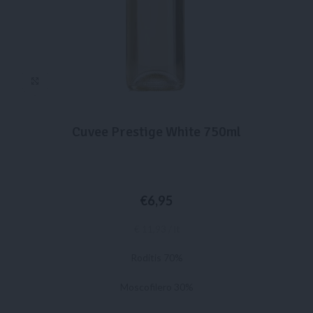
Click to enlarge
Cuvee Prestige White 750ml
€
6,95
€ 11,93 / lt
Roditis 70%
Moscofilero 30%