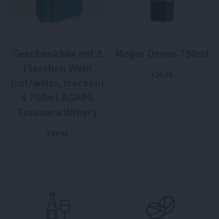
Geschenkbox mit 2
Megas Oenos 750ml
Flaschen Wein
€
29,95
(rot/weiss, trocken)
€ 38,60/ ltr
á 750ml AGAPE
Tzounara Winery
WEITERLESEN
€
19,95
IN DEN WARENKORB