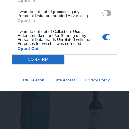
griechischer Kaffee
Opted In
€
4,95
100g
I want to opt-out of processing my
€ 99,00 / lt
Personal Data for Targeted Advertising.
Opted In
€
3,95
IN DEN WARENKORB
€ 39,50 / kg
I want to opt-out of Collection, Use,
Retention, Sale, and/or Sharing of my
Personal Data that Is Unrelated with the
IN DEN WARENKORB
Purposes for which it was collected.
Opted Out
ÄHNLICHE PRODUKTE
CONFIRM
SOLD
Data Deletion
Data Access
Privacy Policy
OUT