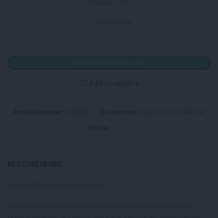
Alkohol: 12%
56 vorrätig
IN DEN WARENKORB
Add to wishlist
Artikelnummer:
000184
Kategorien:
WEIN
,
WEISSWEINE
Share:
BESCHREIBUNG
Roditis 70% – Moschofilero 30%
Fermentiert in Edelstahlbehältern. Kurze Maischekontaktzeit,
keine malolaktische Gärung und kurze Reifung auf feinen Hefen.