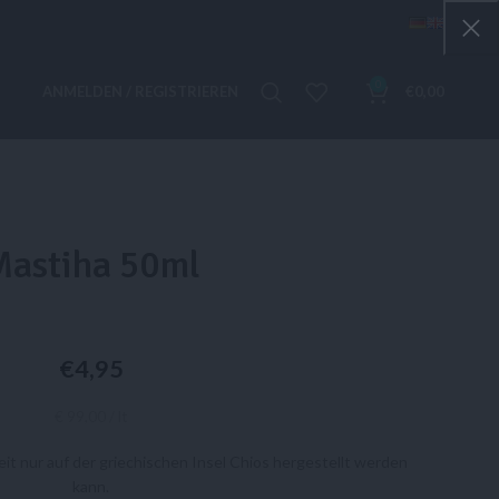
0
ANMELDEN / REGISTRIEREN
€
0,00
Mastiha 50ml
€
4,95
€ 99,00 / lt
weit nur auf der griechischen Insel Chios hergestellt werden
kann.