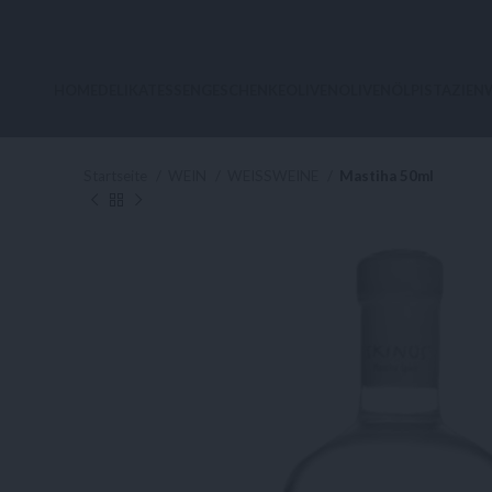
HOME
DELIKATESSEN
GESCHENKE
OLIVEN
OLIVENÖL
PISTAZIEN
Startseite
WEIN
WEISSWEINE
Mastiha 50ml