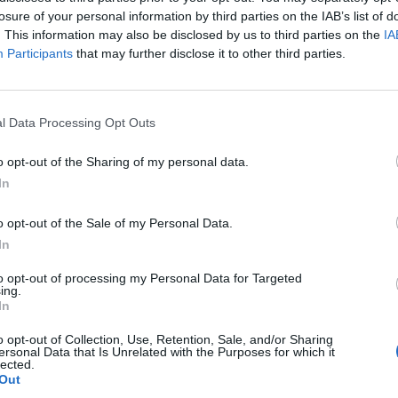
losure of your personal information by third parties on the IAB’s list of
. This information may also be disclosed by us to third parties on the
IA
Participants
that may further disclose it to other third parties.
l Data Processing Opt Outs
HÖHERE VERSANDKOST
o opt-out of the Sharing of my personal data.
AUFGRUND 
In
ZOLLBESTIM
o opt-out of the Sale of my Personal Data.
In
to opt-out of processing my Personal Data for Targeted
nkbox mit 2 Flaschen
AVANTIS ROSÉ 75
ing.
In
(rot/weiss, trocken) á
€
4,95
ml AGAPE Tzounara
o opt-out of Collection, Use, Retention, Sale, and/or Sharing
9,27 / ltr
ersonal Data that Is Unrelated with the Purposes for which it
Winery
lected.
Out
IN DEN WARENKORB