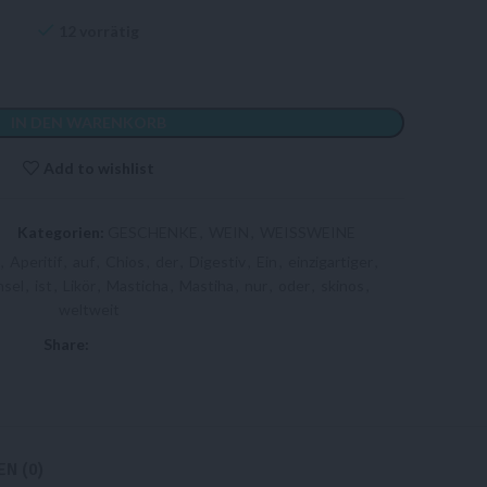
12 vorrätig
IN DEN WARENKORB
Add to wishlist
Kategorien:
GESCHENKE
,
WEIN
,
WEISSWEINE
,
Aperitif
,
auf
,
Chios
,
der
,
Digestiv
,
Ein
,
einzigartiger
,
nsel
,
ist
,
Likör
,
Masticha
,
Mastiha
,
nur
,
oder
,
skinos
,
weltweit
Share:
N (0)