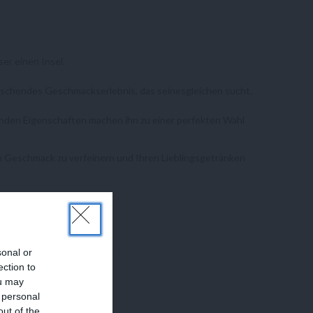
er einen Insel.
ischendes Geschmackserlebnis, das seinesgleichen sucht.
chenden Eigenschaften machen ihn zu einer perfekten Wahl
ren Geschmack zu verfeinern und Ihren Lieblingsgetränken
sonal or
ection to
ou may
 personal
out of the