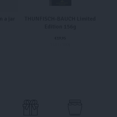
 a jar
THUNFISCH-BAUCH Limited
Edition 156g
G
M
€
19,95
11,51 / 100g
IN DEN WARENKORB