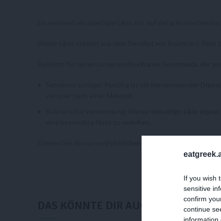
Ein weltweit einzigartiger Likör, nur auf der griechischen In
Dieser Likör stammt aus dem Destillat von Baumharz. Aber tr
Berühmt für seinen unverwechselbaren Geschmack, der aus 
Serviervorschläge: Mastiha ist ein hervorragender Digest
vor oder nach einer Mahlzeit.
Kulinarische Verwendung: Dieser vielseitige Likör eigne
eine besondere Note zu verleihen.
Erleben Sie den unvergleichlichen Geschmack von Mastiha,
eatgreek.a
If you wish 
sensitive in
confirm you
DAS KÖNNTE DIR AUCH GEFALLEN …
continue se
information 