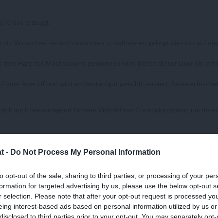
sel Chios erzeugt.
otz Versuchen sie auch woanders zu kultivieren gelingt dies nur auf dies
dem Harz des Mastixbaums gewonnen wird, bietet dieser Likör ein erfr
if oder Aperitif und wird am besten gut gekühlt serviert. Seine erfris
t sich auch hervorragend für eine Vielzahl von Cocktailrezepten, um de
 einem wahren Schatz des griechischen Kulturerbes!
t -
Do Not Process My Personal Information
to opt-out of the sale, sharing to third parties, or processing of your per
formation for targeted advertising by us, please use the below opt-out s
r selection. Please note that after your opt-out request is processed y
eing interest-based ads based on personal information utilized by us or
disclosed to third parties prior to your opt-out. You may separately opt-